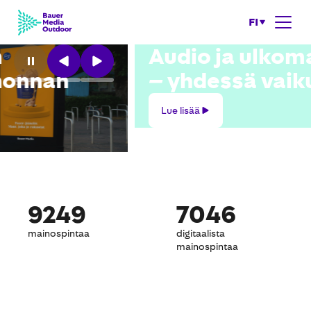
FI
Audio ja ulkomainonta
–
yhdessä vaikuttavin
Lue
Lue lisää
lisää
9249
7046
mainospintaa
digitaalista
mainospintaa