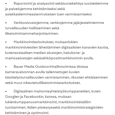
• Raportointi ja analysointi sekätuotekehitys tuotteidemme
ja palvelujemme kehittämiseksi sekä
asiakkaidemmeasianmukaisen tuen varmistamiseksi
• Verkkosivustojemme, verkkojemme jajärjestelmiemme
turvallisuuden hallitseminen sekä
liiketoimintammeharjoittaminen.
• Markkinointitarkoitukset, mukaanlukien
markkinointiviestien lähettäminen digitaalisten kanavien kautta,
kutensosiaalisen median alustojen, hakukone- ja
mainosalustojen sekäsähköpostimarkkinoinnin avulla.
• Bauer Media Outdoorinhallinnoimissa tiloissa
kameravalvonnan avulla tallennettujen kuvien
käsittelynturvallisuuden varmistaminen, rikosten ehkäiseminen
sekä muut oikeutetutliiketoimintatarkoitukset.
• Digitaalinen mainontayhteistyökumppaneiden, kuten
Googlen ja Facebookin, kanssa, mukaan
lukienkumppanuusmarkkinointi, markkinointisisällön
tuottaminen, liidien pisteytyssekä markkinointistrategioiden
kehittäminen ja optimointi.