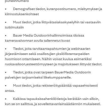
puhelinnumero
• Demografiset tiedot, kutenpostinumero, mieltymykset ja
kiinnostuksenkohteet
• Muut tiedot, jotka liittyvätasiakaskyselyihin tai vastaaviin
tutkimuksiin
• Bauer Media Outdoorinhallinnoimissa tiloissa
kameravalvonnan avulla tallennetut kuvat
• Tiedot, joita tarvitaantapahtumien ja webinaarien
järjestämiseen sekä osallistujien yksilöllistentarpeiden
huomioon ottamiseen. Näihin voivat kuulua esimerkiksi
ruokavalioon,esteettömyyteen ja majoitukseen liittyvät tiedot.
• Tiedot, jotka ovat tarpeen BauerMedia Outdoorin
palvelujen tarjoamiseksi liikekumppaneille.
• Muut tiedot, jotka rekisteröitypäättää vapaaehtoisesti
antaa.
• Kaikissa tapauksissahenkilötietoja kerätään vain silloin,
kun se on sallittua, ja sovellettavanlainsäädännön mukaisesti.