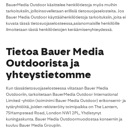
BauerMedia Outdoor käsittelee henkilötietoja myös muihin
tarkoituksiin, jolloinsovelletaan erillisiä tietosuojaselosteita. Jos
Bauer Media Outdoor käyttäähenkilötietoja tarkoituksiin, joita ei
kuvata tässä tietosuojaselosteessa,asianomaisille henkilöille
ilmoitetaan tästä henkilötietojen keräämisenyhteydessä.
Tietoa Bauer Media
Outdoorista ja
yhteystietomme
Kun tässätietosuojaselosteessa viitataan Bauer Media
Outdooriin, tarkoitetaan BauerMedia Outdoor International
Limited -yhtiön (toiminimi Bauer Media Outdoor) erikonserni- ja
tytäryhtiöitä, joiden rekisteröity toimipaikka on The Lantern,
75Hampstead Road, London NW1 2PL, Yhdistynyt
kuningaskunta. Bauer Media Outdoormuodostaa konsernin ja
kuuluu Bauer Media Groupiin.