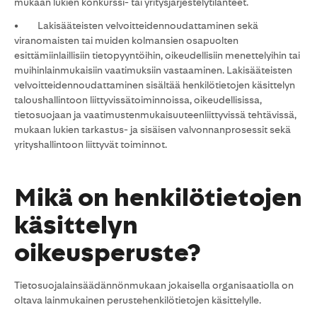
mukaan lukien konkurssi- tai yritysjärjestelytilanteet.
• Lakisääteisten velvoitteidennoudattaminen sekä
viranomaisten tai muiden kolmansien osapuolten
esittämiinlaillisiin tietopyyntöihin, oikeudellisiin menettelyihin tai
muihinlainmukaisiin vaatimuksiin vastaaminen. Lakisääteisten
velvoitteidennoudattaminen sisältää henkilötietojen käsittelyn
taloushallintoon liittyvissätoiminnoissa, oikeudellisissa,
tietosuojaan ja vaatimustenmukaisuuteenliittyvissä tehtävissä,
mukaan lukien tarkastus- ja sisäisen valvonnanprosessit sekä
yrityshallintoon liittyvät toiminnot.
Mikä on henkilötietojen
käsittelyn
oikeusperuste?
Tietosuojalainsäädännönmukaan jokaisella organisaatiolla on
oltava lainmukainen perustehenkilötietojen käsittelylle.