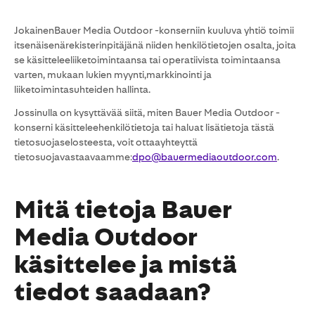
JokainenBauer Media Outdoor -konserniin kuuluva yhtiö toimii
itsenäisenärekisterinpitäjänä niiden henkilötietojen osalta, joita
se käsitteleeliiketoimintaansa tai operatiivista toimintaansa
varten, mukaan lukien myynti,markkinointi ja
liiketoimintasuhteiden hallinta.
Jossinulla on kysyttävää siitä, miten Bauer Media Outdoor -
konserni käsitteleehenkilötietoja tai haluat lisätietoja tästä
tietosuojaselosteesta, voit ottaayhteyttä
tietosuojavastaavaamme:
dpo@bauermediaoutdoor.com
.
Mitä tietoja Bauer
Media Outdoor
käsittelee ja mistä
tiedot saadaan?