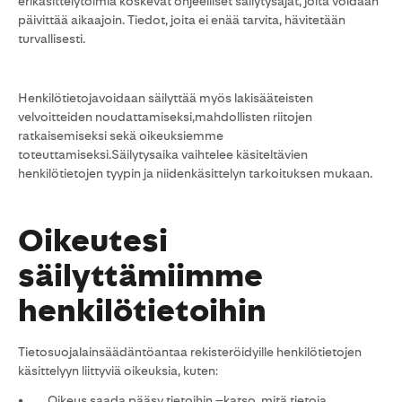
erikäsittelytoimia koskevat ohjeelliset säilytysajat, joita voidaan
päivittää aikaajoin. Tiedot, joita ei enää tarvita, hävitetään
turvallisesti.
Henkilötietojavoidaan säilyttää myös lakisääteisten
velvoitteiden noudattamiseksi,mahdollisten riitojen
ratkaisemiseksi sekä oikeuksiemme
toteuttamiseksi.Säilytysaika vaihtelee käsiteltävien
henkilötietojen tyypin ja niidenkäsittelyn tarkoituksen mukaan.
Oikeutesi
säilyttämiimme
henkilötietoihin
Tietosuojalainsäädäntöantaa rekisteröidyille henkilötietojen
käsittelyyn liittyviä oikeuksia, kuten:
• Oikeus saada pääsy tietoihin –katso, mitä tietoja