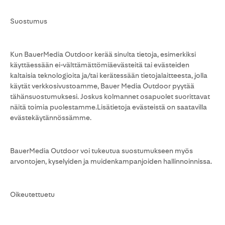
Suostumus
Kun BauerMedia Outdoor kerää sinulta tietoja, esimerkiksi
käyttäessään ei-välttämättömiäevästeitä tai evästeiden
kaltaisia teknologioita ja/tai kerätessään tietojalaitteesta, jolla
käytät verkkosivustoamme, Bauer Media Outdoor pyytää
tähänsuostumuksesi. Joskus kolmannet osapuolet suorittavat
näitä toimia puolestamme.Lisätietoja evästeistä on saatavilla
evästekäytännössämme.
BauerMedia Outdoor voi tukeutua suostumukseen myös
arvontojen, kyselyiden ja muidenkampanjoiden hallinnoinnissa.
Oikeutettuetu