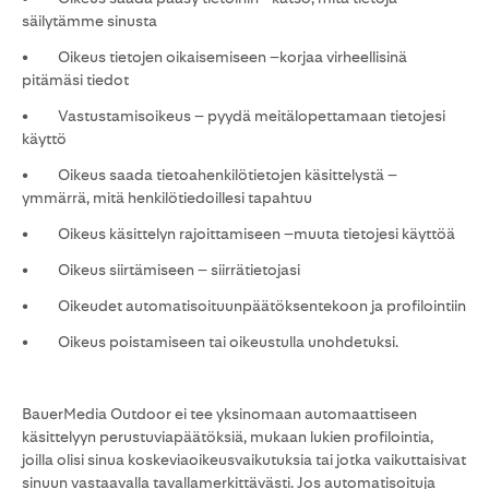
säilytämme sinusta
• Oikeus tietojen oikaisemiseen –korjaa virheellisinä
pitämäsi tiedot
• Vastustamisoikeus – pyydä meitälopettamaan tietojesi
käyttö
• Oikeus saada tietoahenkilötietojen käsittelystä –
ymmärrä, mitä henkilötiedoillesi tapahtuu
• Oikeus käsittelyn rajoittamiseen –muuta tietojesi käyttöä
• Oikeus siirtämiseen – siirrätietojasi
• Oikeudet automatisoituunpäätöksentekoon ja profilointiin
• Oikeus poistamiseen tai oikeustulla unohdetuksi.
BauerMedia Outdoor ei tee yksinomaan automaattiseen
käsittelyyn perustuviapäätöksiä, mukaan lukien profilointia,
joilla olisi sinua koskeviaoikeusvaikutuksia tai jotka vaikuttaisivat
sinuun vastaavalla tavallamerkittävästi. Jos automatisoituja