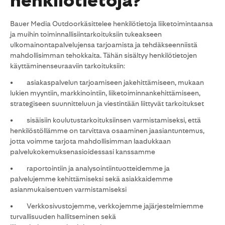
henkilötietoja?
Bauer Media Outdoorkäsittelee henkilötietoja liiketoimintaansa
ja muihin toiminnallisiintarkoituksiin tukeakseen
ulkomainontapalvelujensa tarjoamista ja tehdäkseenniistä
mahdollisimman tehokkaita. Tähän sisältyy henkilötietojen
käyttäminenseuraaviin tarkoituksiin:
• asiakaspalvelun tarjoamiseen jakehittämiseen, mukaan
lukien myyntiin, markkinointiin, liiketoiminnankehittämiseen,
strategiseen suunnitteluun ja viestintään liittyvät tarkoitukset
• sisäisiin koulutustarkoituksiinsen varmistamiseksi, että
henkilöstöllämme on tarvittava osaaminen jaasiantuntemus,
jotta voimme tarjota mahdollisimman laadukkaan
palvelukokemuksenasioidessasi kanssamme
• raportointiin ja analysointiintuotteidemme ja
palvelujemme kehittämiseksi sekä asiakkaidemme
asianmukaisentuen varmistamiseksi
• Verkkosivustojemme, verkkojemme jajärjestelmiemme
turvallisuuden hallitseminen sekä