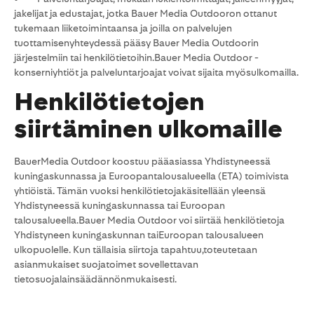
jakelijat ja edustajat, jotka Bauer Media Outdooron ottanut
tukemaan liiketoimintaansa ja joilla on palvelujen
tuottamisenyhteydessä pääsy Bauer Media Outdoorin
järjestelmiin tai henkilötietoihin.Bauer Media Outdoor -
konserniyhtiöt ja palveluntarjoajat voivat sijaita myösulkomailla.
Henkilötietojen
siirtäminen ulkomaille
BauerMedia Outdoor koostuu pääasiassa Yhdistyneessä
kuningaskunnassa ja Euroopantalousalueella (ETA) toimivista
yhtiöistä. Tämän vuoksi henkilötietojakäsitellään yleensä
Yhdistyneessä kuningaskunnassa tai Euroopan
talousalueella.Bauer Media Outdoor voi siirtää henkilötietoja
Yhdistyneen kuningaskunnan taiEuroopan talousalueen
ulkopuolelle. Kun tällaisia siirtoja tapahtuu,toteutetaan
asianmukaiset suojatoimet sovellettavan
tietosuojalainsäädännönmukaisesti.