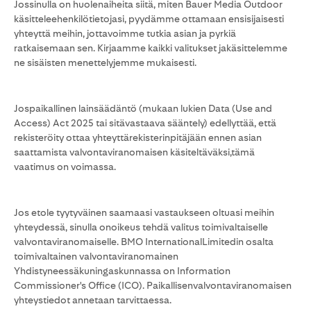
Jossinulla on huolenaiheita siitä, miten Bauer Media Outdoor
käsitteleehenkilötietojasi, pyydämme ottamaan ensisijaisesti
yhteyttä meihin, jottavoimme tutkia asian ja pyrkiä
ratkaisemaan sen. Kirjaamme kaikki valitukset jakäsittelemme
ne sisäisten menettelyjemme mukaisesti.
Jospaikallinen lainsäädäntö (mukaan lukien Data (Use and
Access) Act 2025 tai sitävastaava sääntely) edellyttää, että
rekisteröity ottaa yhteyttärekisterinpitäjään ennen asian
saattamista valvontaviranomaisen käsiteltäväksi,tämä
vaatimus on voimassa.
Jos etole tyytyväinen saamaasi vastaukseen oltuasi meihin
yhteydessä, sinulla onoikeus tehdä valitus toimivaltaiselle
valvontaviranomaiselle. BMO InternationalLimitedin osalta
toimivaltainen valvontaviranomainen
Yhdistyneessäkuningaskunnassa on Information
Commissioner's Office (ICO). Paikallisenvalvontaviranomaisen
yhteystiedot annetaan tarvittaessa.