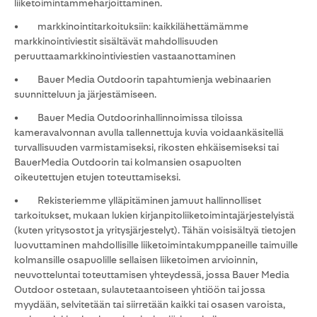
liiketoimintammeharjoittaminen.
• markkinointitarkoituksiin: kaikkilähettämämme
markkinointiviestit sisältävät mahdollisuuden
peruuttaamarkkinointiviestien vastaanottaminen
• Bauer Media Outdoorin tapahtumienja webinaarien
suunnitteluun ja järjestämiseen.
• Bauer Media Outdoorinhallinnoimissa tiloissa
kameravalvonnan avulla tallennettuja kuvia voidaankäsitellä
turvallisuuden varmistamiseksi, rikosten ehkäisemiseksi tai
BauerMedia Outdoorin tai kolmansien osapuolten
oikeutettujen etujen toteuttamiseksi.
• Rekisteriemme ylläpitäminen jamuut hallinnolliset
tarkoitukset, mukaan lukien kirjanpitoliiketoimintajärjestelyistä
(kuten yritysostot ja yritysjärjestelyt). Tähän voisisältyä tietojen
luovuttaminen mahdollisille liiketoimintakumppaneille taimuille
kolmansille osapuolille sellaisen liiketoimen arvioinnin,
neuvotteluntai toteuttamisen yhteydessä, jossa Bauer Media
Outdoor ostetaan, sulautetaantoiseen yhtiöön tai jossa
myydään, selvitetään tai siirretään kaikki tai osasen varoista,