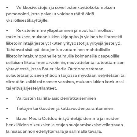
• Verkkosivustojen ja sovellustenkäyttökokemuksen
personointi, jotta palvelut voidaan räätälöidä
yksilöllisestikäyttäjille.
• Rekisteriemme ylläpitäminen jamuut hallinnolliset
tarkoitukset, mukaan lukien kirjanpito ja yleinen hallintosekä
liiketoimintajärjestelyt (kuten yritysostot ja yritysjärjestelyt).
Tähänvoi sisältyä tietojen luovuttaminen mahdollisille
liiketoimintakumppaneille taimuille kolmansille osapuolille
sellaisen liiketoimen arvioinnin, neuvotteluntai toteuttamisen
yhteydessä, jossa Bauer Media Outdoor ostetaan,
sulautetaantoiseen yhtiöön tai jossa myydään, selvitetään tai
siirretään kaikki tai osasen varoista, mukaan lukien konkurssi-
tai yritysjärjestelytilanteet.
• Valitusten tai riita-asioidenratkaiseminen
• Tietojen tarkkuuden ja kattavuudenparantaminen
• Bauer Media Outdoorin,työntekijöidemme ja muiden
henkilöiden oikeuksien ja etujen suojaamiseksisovellettavan
lainsäädännön edellyttämällä ja sallimalla tavalla.