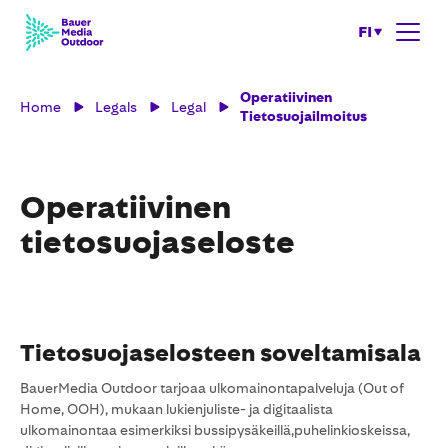
FI
Operatiivinen
Home
Legals
Legal
Tietosuojailmoitus
Operatiivinen
tietosuojaseloste
Tietosuojaselosteen soveltamisala
BauerMedia Outdoor tarjoaa ulkomainontapalveluja (Out of
Home, OOH), mukaan lukienjuliste- ja digitaalista
ulkomainontaa esimerkiksi bussipysäkeillä,puhelinkioskeissa,