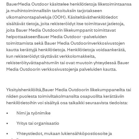
BauerMedia Outdoor käsittelee henkilötietoja liiketoimintaansa
ja muihintoiminnallisiin tarkoituksiin tarjotakseen
ulkomainontapalveluja (OOH). Käsiteltäväthenkilötiedot
sisältävät tietoja, joita rekisteröidyt itse toimittavat jatietoja,
joita Bauer Media Outdoorin liikekumppanit toimittavat
helpottaakseenBauer Media Outdoor -palveluiden
toimittamista sekä Bauer Media Outdoorinverkkosivustojen
kautta kerättyjä henkilötietoja. Henkilötietoja voidaankerätä,
kun rekisteröidyt täyttävät verkkolomakkeita,
rekisteröityvättapahtumiin tai ovat muutoin yhteydessä Bauer
Media Outdoorin verkkosivustojenja palveluiden kautta.
Yksityishenkilöiltä,Bauer Media Outdoorin liikekumppaneilta tai
niiden puolesta toimiviltakolmansilta osapuolilta kerättäviin
henkilötietoihin voi sisältyä osa taikaikki seuraavista tiedoista:
• Nimi ja työnimike
• Yritys tai organisaatio
• Yhteystiedot, mukaan lukiensähköpostiosoite ja