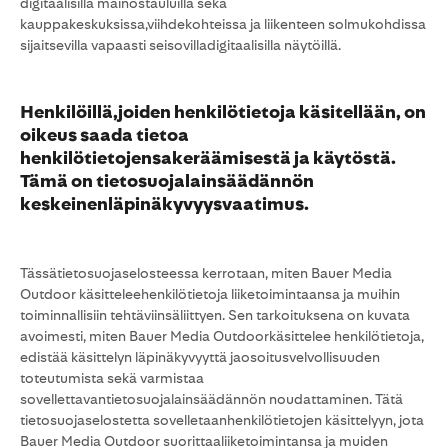
digitaalisilla mainostauluilla sekä
kauppakeskuksissa,viihdekohteissa ja liikenteen solmukohdissa
sijaitsevilla vapaasti seisovilladigitaalisilla näytöillä.
Henkilöillä,joiden henkilötietoja käsitellään, on
oikeus saada tietoa
henkilötietojensakeräämisestä ja käytöstä.
Tämä on tietosuojalainsäädännön
keskeinenläpinäkyvyysvaatimus.
Tässätietosuojaselosteessa kerrotaan, miten Bauer Media
Outdoor käsitteleehenkilötietoja liiketoimintaansa ja muihin
toiminnallisiin tehtäviinsäliittyen. Sen tarkoituksena on kuvata
avoimesti, miten Bauer Media Outdoorkäsittelee henkilötietoja,
edistää käsittelyn läpinäkyvyyttä jaosoitusvelvollisuuden
toteutumista sekä varmistaa
sovellettavantietosuojalainsäädännön noudattaminen. Tätä
tietosuojaselostetta sovelletaanhenkilötietojen käsittelyyn, jota
Bauer Media Outdoor suorittaaliiketoimintansa ja muiden