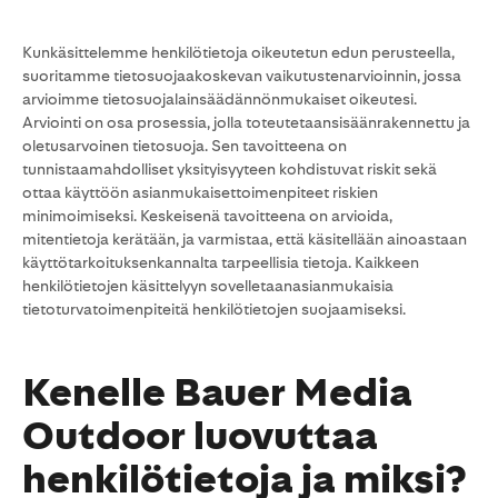
Kunkäsittelemme henkilötietoja oikeutetun edun perusteella,
suoritamme tietosuojaakoskevan vaikutustenarvioinnin, jossa
arvioimme tietosuojalainsäädännönmukaiset oikeutesi.
Arviointi on osa prosessia, jolla toteutetaansisäänrakennettu ja
oletusarvoinen tietosuoja. Sen tavoitteena on
tunnistaamahdolliset yksityisyyteen kohdistuvat riskit sekä
ottaa käyttöön asianmukaisettoimenpiteet riskien
minimoimiseksi. Keskeisenä tavoitteena on arvioida,
mitentietoja kerätään, ja varmistaa, että käsitellään ainoastaan
käyttötarkoituksenkannalta tarpeellisia tietoja. Kaikkeen
henkilötietojen käsittelyyn sovelletaanasianmukaisia
tietoturvatoimenpiteitä henkilötietojen suojaamiseksi.
Kenelle Bauer Media
Outdoor luovuttaa
henkilötietoja ja miksi?