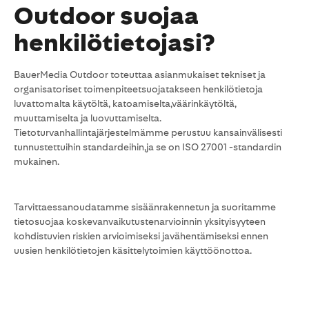
Outdoor suojaa
henkilötietojasi?
BauerMedia Outdoor toteuttaa asianmukaiset tekniset ja
organisatoriset toimenpiteetsuojatakseen henkilötietoja
luvattomalta käytöltä, katoamiselta,väärinkäytöltä,
muuttamiselta ja luovuttamiselta.
Tietoturvanhallintajärjestelmämme perustuu kansainvälisesti
tunnustettuihin standardeihin,ja se on ISO 27001 -standardin
mukainen.
Tarvittaessanoudatamme sisäänrakennetun ja suoritamme
tietosuojaa koskevanvaikutustenarvioinnin yksityisyyteen
kohdistuvien riskien arvioimiseksi javähentämiseksi ennen
uusien henkilötietojen käsittelytoimien käyttöönottoa.