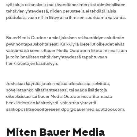
työkaluja tai analytiikkaa käytetäänesimerkiksi toiminnallisten
tehtävien yhteydessä, niiden perusteella ei tehdätällaisia
päätöksiä, vaan niihin liittyy aina ihmisen suorittama valvonta.
BauerMedia Outdoor arvioi jokaisen rekisteröidyn esittämän
pyynnöntapauskohtaisesti. Kaikki yllä luetellut oikeudet eivät
välttämättä sovelluBauer Media Outdoorin liiketoiminnallisten
ja toiminnallisten tehtävienyhteydessä tapahtuvaan
henkilötietojen käsittelyyn.
Joshaluat käyttää jotakin näistä oikeuksista, selvittää,
sovelletaanko niitätilanteessasi, tai saada lisätietoja
oikeuksistasi tai Bauer Media Outdoorinsuorittamasta
henkilötietojen käsittelystä, voit ottaa yhteyttä
sähköpostitseosoitteeseen dpo@bauermediaoutdoor.com.
Miten Bauer Media