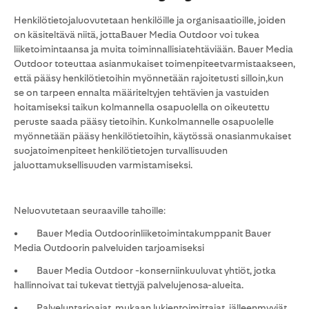
Henkilötietojaluovutetaan henkilöille ja organisaatioille, joiden
on käsiteltävä niitä, jottaBauer Media Outdoor voi tukea
liiketoimintaansa ja muita toiminnallisiatehtäviään. Bauer Media
Outdoor toteuttaa asianmukaiset toimenpiteetvarmistaakseen,
että pääsy henkilötietoihin myönnetään rajoitetusti silloin,kun
se on tarpeen ennalta määriteltyjen tehtävien ja vastuiden
hoitamiseksi taikun kolmannella osapuolella on oikeutettu
peruste saada pääsy tietoihin. Kunkolmannelle osapuolelle
myönnetään pääsy henkilötietoihin, käytössä onasianmukaiset
suojatoimenpiteet henkilötietojen turvallisuuden
jaluottamuksellisuuden varmistamiseksi.
Neluovutetaan seuraaville tahoille:
• Bauer Media Outdoorinliiketoimintakumppanit Bauer
Media Outdoorin palveluiden tarjoamiseksi
• Bauer Media Outdoor -konserniinkuuluvat yhtiöt, jotka
hallinnoivat tai tukevat tiettyjä palvelujenosa-alueita.
• Palveluntarjoajat, mukaan lukientoimittajat, jälleenmyyjät,