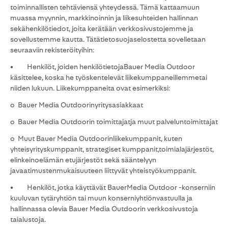
toiminnallisten tehtäviensä yhteydessä. Tämä kattaamuun
muassa myynnin, markkinoinnin ja liikesuhteiden hallinnan
sekähenkilötiedot, joita kerätään verkkosivustojemme ja
sovellustemme kautta. Tätätietosuojaselostetta sovelletaan
seuraaviin rekisteröityihin:
• Henkilöt, joiden henkilötietojaBauer Media Outdoor
käsittelee, koska he työskentelevät liikekumppaneillemmetai
niiden lukuun. Liikekumppaneita ovat esimerkiksi:
o Bauer Media Outdoorinyritysasiakkaat
o Bauer Media Outdoorin toimittajatja muut palveluntoimittajat
o Muut Bauer Media Outdoorinliikekumppanit, kuten
yhteisyrityskumppanit, strategiset kumppanit,toimialajärjestöt,
elinkeinoelämän etujärjestöt sekä sääntelyyn
javaatimustenmukaisuuteen liittyvät yhteistyökumppanit.
• Henkilöt, jotka käyttävät BauerMedia Outdoor -konserniin
kuuluvan tytäryhtiön tai muun konserniyhtiönvastuulla ja
hallinnassa olevia Bauer Media Outdoorin verkkosivustoja
taialustoja.