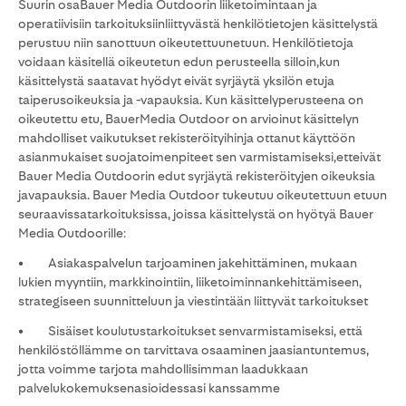
Suurin osaBauer Media Outdoorin liiketoimintaan ja
operatiivisiin tarkoituksiinliittyvästä henkilötietojen käsittelystä
perustuu niin sanottuun oikeutettuunetuun. Henkilötietoja
voidaan käsitellä oikeutetun edun perusteella silloin,kun
käsittelystä saatavat hyödyt eivät syrjäytä yksilön etuja
taiperusoikeuksia ja -vapauksia. Kun käsittelyperusteena on
oikeutettu etu, BauerMedia Outdoor on arvioinut käsittelyn
mahdolliset vaikutukset rekisteröityihinja ottanut käyttöön
asianmukaiset suojatoimenpiteet sen varmistamiseksi,etteivät
Bauer Media Outdoorin edut syrjäytä rekisteröityjen oikeuksia
javapauksia. Bauer Media Outdoor tukeutuu oikeutettuun etuun
seuraavissatarkoituksissa, joissa käsittelystä on hyötyä Bauer
Media Outdoorille:
• Asiakaspalvelun tarjoaminen jakehittäminen, mukaan
lukien myyntiin, markkinointiin, liiketoiminnankehittämiseen,
strategiseen suunnitteluun ja viestintään liittyvät tarkoitukset
• Sisäiset koulutustarkoitukset senvarmistamiseksi, että
henkilöstöllämme on tarvittava osaaminen jaasiantuntemus,
jotta voimme tarjota mahdollisimman laadukkaan
palvelukokemuksenasioidessasi kanssamme