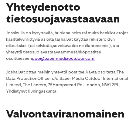
Yhteydenotto
tietosuojavastaavaan
Jossinulla on kysyttävää, huolenaiheita tai muita henkilötietojesi
käsittelyynliittyviä asioita tai haluat käyttää rekisteröidyn
oikeuksiasi (tai selvittää,soveltuvatko ne tilanteeseesi), ota
yhteyttä tietosuojavastaavaammesähköpostitse
osoitteeseen
dpo@bauermediaoutdoor.com.
Joshaluat ottaa meihin yhteyttä postitse, käytä osoitetta The
Data ProtectionOfficer c/o Bauer Media Outdoor International
Limited, The Lantern, 75Hampstead Rd, London, NW1 2PL,
Yhdistynyt Kuningaskunta
Valvontaviranomainen