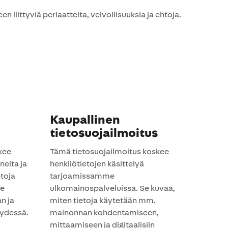
iittyviä periaatteita, velvollisuuksia ja ehtoja.
Kaupallinen
tietosuojailmoitus
kee
Tämä tietosuojailmoitus koskee
eita ja
henkilötietojen käsittelyä
etoja
tarjoamissamme
me
ulkomainospalveluissa. Se kuvaa,
n ja
miten tietoja käytetään mm.
eydessä.
mainonnan kohdentamiseen,
mittaamiseen ja digitaalisiin