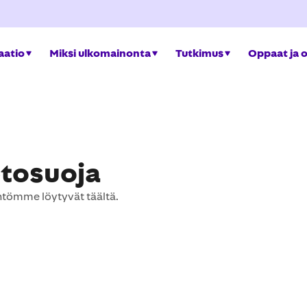
aatio
Miksi ulkomainonta
Tutkimus
Oppaat ja 
etosuoja
äntömme löytyvät täältä.