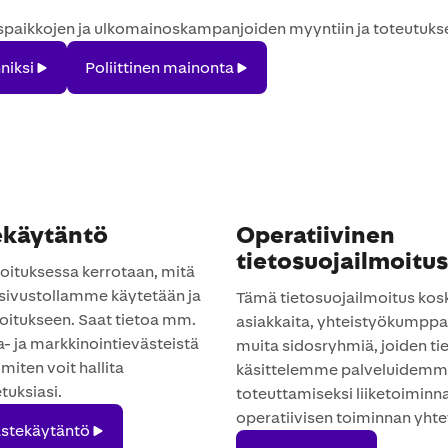
ikkojen ja ulkomainoskampanjoiden myyntiin ja toteutukseen l
Poliittinen
niksi
Poliittinen mainonta
mainonta
ekäytäntö
Operatiivinen
tietosuojailmoitus
oituksessa kerrotaan, mitä
 sivustollamme käytetään ja
Tämä tietosuojailmoitus kos
koitukseen. Saat tietoa mm.
asiakkaita, yhteistyökumppan
a- ja markkinointievästeistä
muita sidosryhmiä, joiden ti
 miten voit hallita
käsittelemme palveluidem
tuksiasi.
toteuttamiseksi liiketoiminna
operatiivisen toiminnan yht
ästekäytäntö
käytäntö
Lue