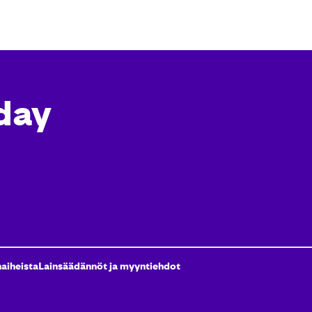
day
naiheista
Lainsäädännöt ja myyntiehdot