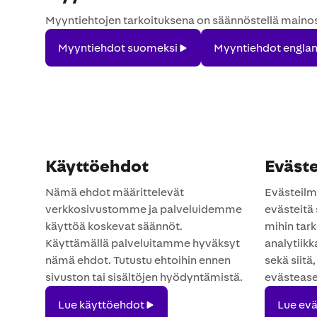
Myyntiehtojen tarkoituksena on säännöstellä mainospa
Myyntiehdot
Myyntiehdot
Myyntiehdot suomeksi
Myyntiehdot englan
suomeksi
englanniksi
Käyttöehdot
Eväst
Nämä ehdot määrittelevät
Evästeilm
verkkosivustomme ja palveluidemme
evästeitä
käyttöä koskevat säännöt.
mihin tar
Käyttämällä palveluitamme hyväksyt
analytiikk
nämä ehdot. Tutustu ehtoihin ennen
sekä siitä,
sivuston tai sisältöjen hyödyntämistä.
evästease
Lue
Lue
Lue käyttöehdot
Lue ev
käyttöehdot
eväste