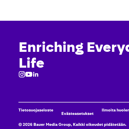
Enriching Every
Life
Tietosuojaseloste
Ilmoita huole
Evästeasetukset
©
2026
Bauer Media Group, Kaikki oikeudet pidätetään.