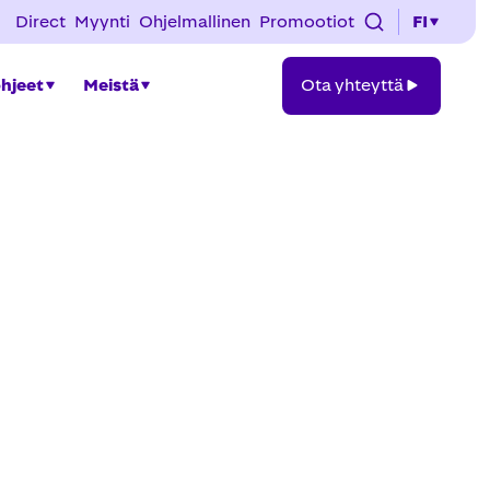
Direct
Myynti
Ohjelmallinen
Promootiot
FI
Ota
ohjeet
Meistä
Ota yhteyttä
yhteyttä