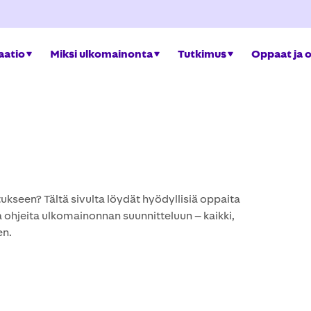
aatio
Miksi ulkomainonta
Tutkimus
Oppaat ja 
ukseen? Tältä sivulta löydät hyödyllisiä oppaita
a ohjeita ulkomainonnan suunnitteluun – kaikki,
en.