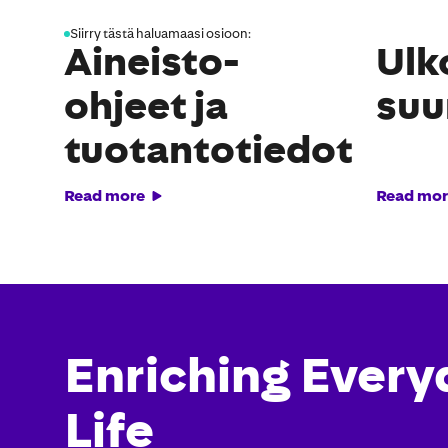
Siirry tästä haluamaasi osioon:
Aineisto-
Ulk
ohjeet ja
suu
tuotantotiedot
Read more
Read mor
Enriching Every
Life