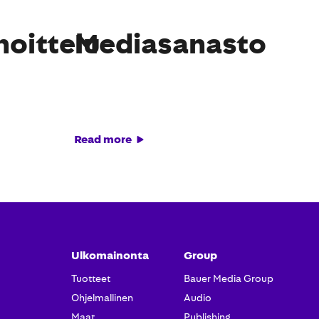
oittelu
Mediasanasto
Read more
Ulkomainonta
Group
Tuotteet​
Bauer Media Group
Ohjelmallinen
Audio
Maat
Publishing