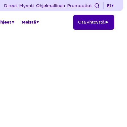
Direct
Myynti
Ohjelmallinen
Promootiot
FI
Ota
ohjeet
Meistä
Ota yhteyttä
yhteyttä