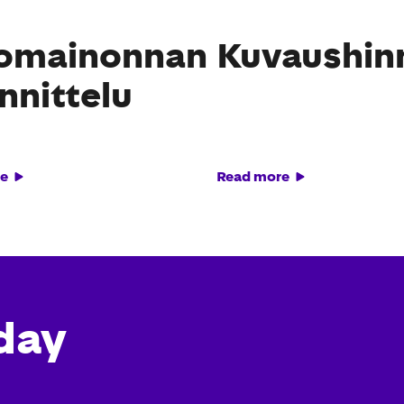
omainonnan
Kuvaushinn
nnittelu
e
Read more
day