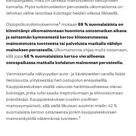
kampanjallesi, mikä on tärkeää mainosviestin välittymisen
kannalta. Myös tutkimustiedon perusteella ulkomainonta on
tehokas väline tavoittaa kuluttajat heidän ollessa liikkeellä.
3
Ostopolkututkimuksemme
mukaan
88 % suomalaisista on
kiinnittänyt ulkomainontaan huomiota ostosmatkan aikana
ja seitsemän kymmenestä kertoo kiinnostuneensa
mainostetusta tuotteesta tai palvelusta matkalla nähdyn
mainoksen perusteella.
Ulkomainonta ohjaa myös ostamaan,
sillä jopa
68 % suomalaisista kertoo vierailleensa
ostospaikassa matkalla kohdatun mainonnan perusteella.
Varmistamalla näkyvyyden auto- ja kävelyteiden varsilla lisäät
tietoisuutta yrityksestäsi heti ostopolun ensiaskelilla.
Kauppakeskuksen sisällä vakuutat harkintavaiheessa olevat
kuluttajat, jotka tulisi saada inspiroitumaan ja kiinnostumaan
brändistäsi. Kauppakeskukset ovatkin otollinen
mainosympäristö, sillä siellä liikutaan avoimin mielin: 42 %
suomalaista kertoo ostaneensa jonkin kauppakeskuksen
3
mainosnäytöllä näkemänsä tuotteen.