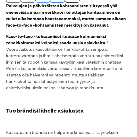
Palvelujen ja päivittäisten kohtaamisten siirtyessä yhä
enenevissä määrin verkkoon kuluttajan kohtaaminen on
tullut aikaisempaa haastavammaksi, mutta samaan aikaan
face-to-face -kohtaamisten merkitys on kasvanut.
Face-to-face -kohtaamiset koetaan kolmanneksi
1
tehokkaimmaksi keinoksi saada uusia asiakkaita.
Vuorovaikutus kasvokkain on henkilökohtaisempaa,
luotettavampaa ja ihmisläheisempää verrattuna esimerkiksi
ihmisen tai robotin kanssa käytyihin keskusteluihin chatissa.
Pelkkiä kustannuksia vertaillessa virtuaalinen kommunikointi
saattaa olla halvempi vaihtoehto, mutta asiakkaan
henkilökohtainen lähestyminen tuo myynti- ja
esittelytilaisuuksiin paljon lisäarvoa ja tehokkuutta.
Tuo brändisi lähelle asiakasta
Kasvotusten brändiä on helpompi lähestyä, sillä yrityksen