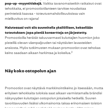
pop-up -myyntitiskejä.
Vaikka tavanomaisetkin ratkaisut ovat
tehokkaita, ei promootiotilanteen tarvitse noudattaa
perinteistä kaavaa - toteutusmahdollisuuksissa vain
mielikuvitus on rajana!
Halutessasi voit siis suunnitella yksilöllisen, kekseliään
toteutuksen: jopa pieniä konsertteja on järjestetty.
Promootioilla herätät takuuvarmasti kuluttajien huomion joko
pisteillä olevan väenpaljouden tai näyttävien lavasteiden
ansiosta. Myös tutkimusten mukaan promootiot ovat tehokas
2
keino saadaan aikaan harkintaa ja kokeilua.
Näy koko ostopolun ajan
Promootiot ovat näyttävä markkinointikeino jo itsessään, mutta
erityisen tehokkaita tuloksia saat aikaan varmistamalla brändisi
näkyvyyden kuluttajan ostopolun jokaisella hetkellä. Suuren
tavoittavuuden lisäksi ulkomainonta takaa erinomaisen toiston