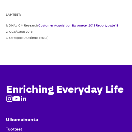
LÄHTEET:
1: DMA; ICM Research
Customer Acquisition Barometer 2015 Report, page 15
2: CCS/Carat 2016
3: Ostopolkututkimus (2018)
Enriching Everyday Life
Ulkomainonta
Tuotteet​