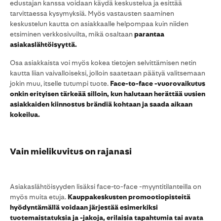
edustajan kanssa voidaan käydä keskustelua ja esittää
tarvittaessa kysymyksiä. Myös vastausten saaminen
keskustelun kautta on asiakkaalle helpompaa kuin niiden
etsiminen verkkosivuilta, mikä osaltaan
parantaa
asiakaslähtöisyyttä.
Osa asiakkaista voi myös kokea tietojen selvittämisen netin
kautta liian vaivalloiseksi, jolloin saatetaan päätyä valitsemaan
jokin muu, itselle tutumpi tuote.
Face-to-face -vuorovaikutus
onkin erityisen tärkeää silloin, kun halutaan herättää uusien
asiakkaiden kiinnostus brändiä kohtaan ja saada aikaan
kokeilua.
Vain mielikuvitus on rajanasi
Asiakaslähtöisyyden lisäksi face-to-face -myyntitilanteilla on
myös muita etuja.
Kauppakeskusten promootiopisteitä
hyödyntämällä voidaan järjestää esimerkiksi
tuotemaistatuksia ja -jakoja, erilaisia tapahtumia tai avata