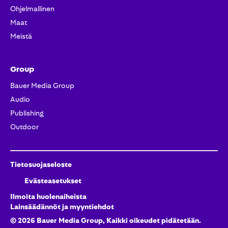
Ohjelmallinen
Maat
Meistä
Group
Bauer Media Group
Audio
Publishing
Outdoor
Tietosuojaseloste
Evästeasetukset
Ilmoita huolenaiheista
Lainsäädännöt ja myyntiehdot
©
2026
Bauer Media Group, Kaikki oikeudet pidätetään.