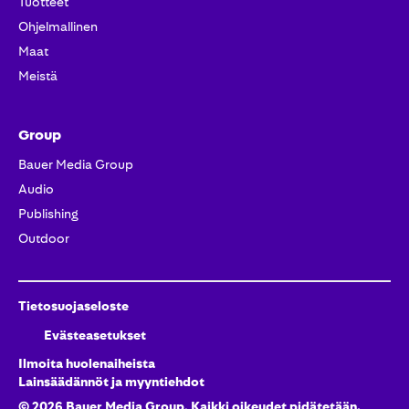
Tuotteet​
Ohjelmallinen
Maat
Meistä
Group
Bauer Media Group
Audio
Publishing
Outdoor
Tietosuojaseloste
Evästeasetukset
Ilmoita huolenaiheista
Lainsäädännöt ja myyntiehdot
©
2026
Bauer Media Group, Kaikki oikeudet pidätetään.