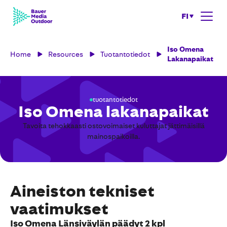
FI
Iso Omena
Home
Resources
Tuotantotiedot
Lakanapaikat
tuotantotiedot
Iso Omena lakanapaikat
Tavoita tehokkaasti ostovoimaiset kuluttajat jättimäisillä
mainospaikoilla.
Aineiston tekniset
vaatimukset
Iso Omena Länsiväylän päädyt 2 kpl