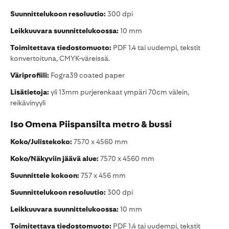
Suunnittelukoon resoluutio:
300 dpi
Leikkuuvara suunnittelukoossa:
10 mm
Toimitettava tiedostomuoto:
PDF 1.4 tai uudempi, tekstit
konvertoituna, CMYK-väreissä.
Väriprofiili:
Fogra39 coated paper
Lisätietoja:
yli 13mm purjerenkaat ympäri 70cm välein,
reikävinyyli
Iso Omena Piispansilta metro & bussi
Koko/Julistekoko:
7570 x 4560 mm
Koko/Näkyviin jäävä alue:
7570 x 4560 mm
Suunnittele kokoon:
757 x 456 mm
Suunnittelukoon resoluutio:
300 dpi
Leikkuuvara suunnittelukoossa:
10 mm
Toimitettava tiedostomuoto:
PDF 1.4 tai uudempi, tekstit