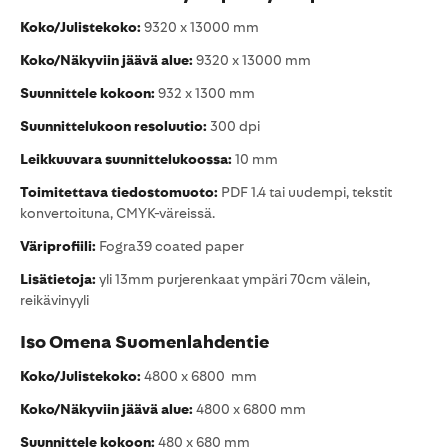
Koko/Julistekoko:
9320 x 13000 mm
Koko/Näkyviin jäävä alue:
9320 x 13000 mm
Suunnittele kokoon:
932 x 1300 mm
Suunnittelukoon resoluutio:
300 dpi
Leikkuuvara suunnittelukoossa:
10 mm
Toimitettava tiedostomuoto:
PDF 1.4 tai uudempi, tekstit
konvertoituna, CMYK-väreissä.
Väriprofiili:
Fogra39 coated paper
Lisätietoja:
yli 13mm purjerenkaat ympäri 70cm välein,
reikävinyyli
Iso Omena Suomenlahdentie
Koko/Julistekoko:
4800 x 6800 mm
Koko/Näkyviin jäävä alue:
4800 x 6800 mm
Suunnittele kokoon:
480 x 680 mm