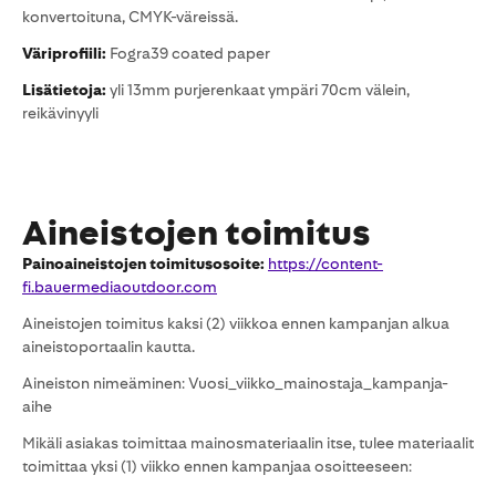
konvertoituna, CMYK-väreissä.
Väriprofiili:
Fogra39 coated paper
Lisätietoja:
yli 13mm purjerenkaat ympäri 70cm välein,
reikävinyyli
Aineistojen toimitus
Painoaineistojen toimitusosoite:
https://content-
fi.bauermediaoutdoor.com
Aineistojen toimitus kaksi (2) viikkoa ennen kampanjan alkua
aineistoportaalin kautta.
Aineiston nimeäminen: Vuosi_viikko_mainostaja_kampanja-
aihe
Mikäli asiakas toimittaa mainosmateriaalin itse, tulee materiaalit
toimittaa yksi (1) viikko ennen kampanjaa osoitteeseen: