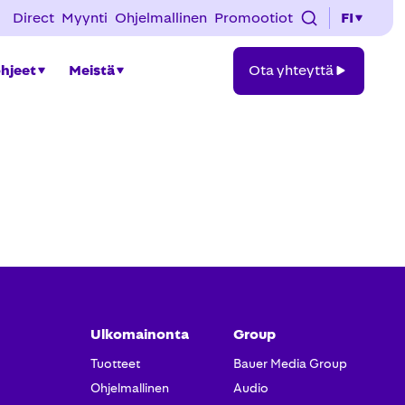
Direct
Myynti
Ohjelmallinen
Promootiot
FI
Ota
ohjeet
Meistä
Ota yhteyttä
yhteyttä
Ulkomainonta
Group
Tuotteet​
Bauer Media Group
Ohjelmallinen
Audio