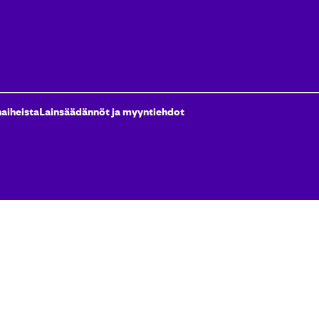
naiheista
Lainsäädännöt ja myyntiehdot