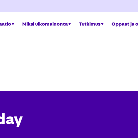
aatio
Miksi ulkomainonta
Tutkimus
Oppaat ja 
day