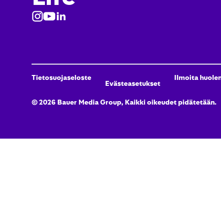
Tietosuojaseloste
Ilmoita huole
Evästeasetukset
©
2026
Bauer Media Group, Kaikki oikeudet pidätetään.