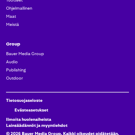
Tuotteet​
Ohjelmallinen
Maat
Meistä
Group
Bauer Media Group
Audio
Publishing
Outdoor
Tietosuojaseloste
Evästeasetukset
Ilmoita huolenaiheista
Lainsäädännöt ja myyntiehdot
©
2026
Bauer Media Group, Kaikki oikeudet pidätetään.